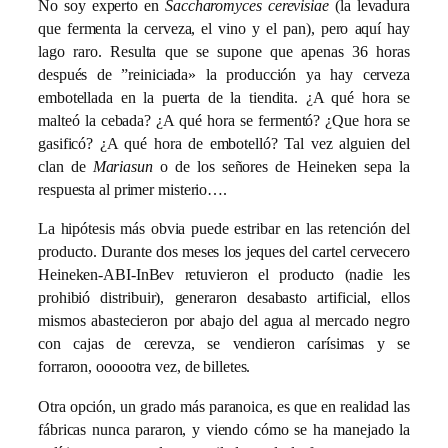
No soy experto en
Saccharomyces cerevisiae
(la levadura
que fermenta la cerveza, el vino y el pan), pero aquí hay
lago raro. Resulta que se supone que apenas 36 horas
después de ”reiniciada» la producción ya hay cerveza
embotellada en la puerta de la tiendita. ¿A qué hora se
malteó la cebada? ¿A qué hora se fermentó? ¿Que hora se
gasificó? ¿A qué hora de embotelló? Tal vez alguien del
clan de
Mariasun
o de los señores de Heineken sepa la
respuesta al primer misterio….
La hipótesis más obvia puede estribar en las retención del
producto. Durante dos meses los jeques del cartel cervecero
Heineken-ABI-InBev retuvieron el producto (nadie les
prohibió distribuir), generaron desabasto artificial, ellos
mismos abastecieron por abajo del agua al mercado negro
con cajas de cerevza, se vendieron carísimas y se
forraron, oooootra vez, de billetes.
Otra opción, un grado más paranoica, es que en realidad las
fábricas nunca pararon, y viendo cómo se ha manejado la