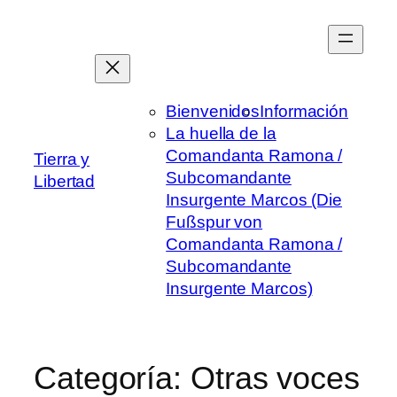
Saltar
al
contenido
Bienvenidos
Información
La huella de la
Comandanta Ramona /
Tierra y
Subcomandante
Libertad
Insurgente Marcos (Die
Fußspur von
Comandanta Ramona /
Subcomandante
Insurgente Marcos)
Categoría:
Otras voces