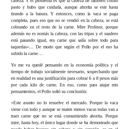
cabeza. Y el problema es que la cabeza de también comió
pasto y hubo que cuidarla, aunque ahorita se este hasta
tirando a la basura. Y entonces, como la vaca se paga
completa, pues eso que no se vendió en la cabeza, se está
cobrando en el resto de la carne. Mire Profesor, porque
además no es nomás la cabeza, con las tripas y el suadero
está pasando igual, era carne que salía sobre todo para
taquerías»… De modo que según el Pollo por el eso ha
subido la carne…
Yo me va quedé pensando en la economía política y el
tiempo de trabajo socialmente necesario, sospechando que
en realidad es una justificación para cobrar 6 u 8 pesos más
por cada kilo de carne. En eso, como para atajar mis
pensamientos, el Pollo soltó su conclusión:
«Este asunto no lo resuelve el mercado. Porque la vaca
viene con todo y aunque se maten menos vacas todas van a
traer carne que no se está consumiendo ahorita. Porque
mire, hasta hoy, el único lugar donde se ha demostrado que