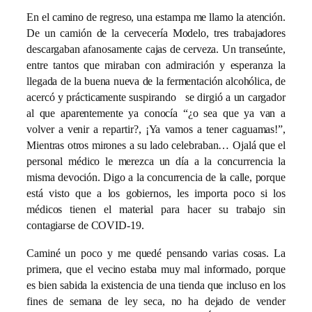
En el camino de regreso, una estampa me llamo la atención.
De un camión de la cervecería Modelo, tres trabajadores
descargaban afanosamente cajas de cerveza. Un transeúnte,
entre tantos que miraban con admiración y esperanza la
llegada de la buena nueva de la fermentación alcohólica, de
acercó y prácticamente suspirando se dirgió a un cargador
al que aparentemente ya conocía “¿o sea que ya van a
volver a venir a repartir?, ¡Ya vamos a tener caguamas!”,
Mientras otros mirones a su lado celebraban… Ojalá que el
personal médico le merezca un día a la concurrencia la
misma devoción. Digo a la concurrencia de la calle, porque
está visto que a los gobiernos, les importa poco si los
médicos tienen el material para hacer su trabajo sin
contagiarse de COVID-19.
Caminé un poco y me quedé pensando varias cosas. La
primera, que el vecino estaba muy mal informado, porque
es bien sabida la existencia de una tienda que incluso en los
fines de semana de ley seca, no ha dejado de vender