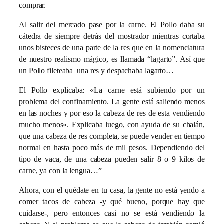
comprar.
Al salir del mercado pase por la carne. El Pollo daba su
cátedra de siempre detrás del mostrador mientras cortaba
unos bisteces de una parte de la res que en la nomenclatura
de nuestro realismo mágico, es llamada “lagarto”. Así que
un Pollo fileteaba una res y despachaba lagarto…
El Pollo explicaba: «La carne está subiendo por un
problema del confinamiento. La gente está saliendo menos
en las noches y por eso la cabeza de res de esta vendiendo
mucho menos». Explicaba luego, con ayuda de su chalán,
que una cabeza de res completa, se puede vender en tiempo
normal en hasta poco más de mil pesos. Dependiendo del
tipo de vaca, de una cabeza pueden salir 8 o 9 kilos de
carne, ya con la lengua…”
Ahora, con el quédate en tu casa, la gente no está yendo a
comer tacos de cabeza -y qué bueno, porque hay que
cuidarse-, pero entonces casi no se está vendiendo la