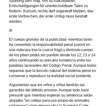
Spaltung sein mag, «es ist inakzeptabel,
Entschuldigungen für unentschuldbare Taten zu
finden». Kurzum, nichts darf ungestraft bleiben, das
erste Verbrechen, der erste Unfug muss bestraft
werden.
III-
El cuerpo glorioso de la publicidad -mientras tanto-
ha convertido la responsabilidad penal juvenil en
una máscara tras la cual el frágil y diminuto cuerpo
de los pibes podrá ser punible desde los 12, 13 o 14
años continuando su precaria existencia entre las
palabras lacerantes del Código Penal. Aunque todos
sepamos que la función natural del sistema penal es
conservar y reproducir la realidad social existente.
Argumentan que los niños y niñas tendrán las
garantías del debido proceso. Aunque todo hace
presumir que mientras esperan su sentencia serán
alojados “en celdas para uso propio de animales
peligrosos” como denunciaba la Suprema Corte