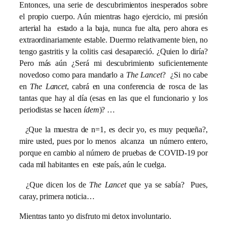
Entonces, una serie de descubrimientos inesperados sobre
el propio cuerpo. Aún mientras hago ejercicio, mi presión
arterial ha estado a la baja, nunca fue alta, pero ahora es
extraordinariamente estable. Duermo relativamente bien, no
tengo gastritis y la colitis casi desapareció. ¿Quien lo diría?
Pero más aún ¿Será mi descubrimiento suficientemente
novedoso como para mandarlo a
The Lancet
? ¿Si no cabe
en
The Lancet
, cabrá en una conferencia de rosca de las
tantas que hay al día (esas en las que el funcionario y los
periodistas se hacen
ídem
)? …
¿Que la muestra de n=1, es decir yo, es muy pequeña?,
mire usted, pues por lo menos alcanza un número entero,
porque en cambio al número de pruebas de COVID-19 por
cada mil habitantes en este país, aún le cuelga.
¿Que dicen los de
The Lancet
que ya se sabía? Pues,
caray, primera noticia…
Mientras tanto yo disfruto mi detox involuntario.