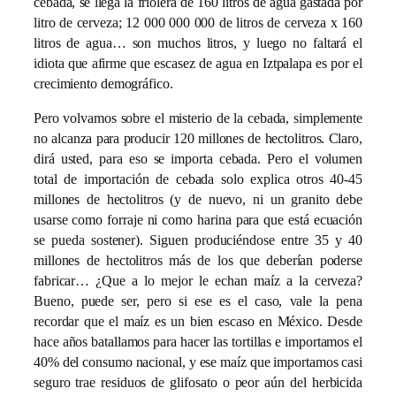
cebada, se llega la friolera de 160 litros de agua gastada por
litro de cerveza; 12 000 000 000 de litros de cerveza x 160
litros de agua… son muchos litros, y luego no faltará el
idiota que afirme que escasez de agua en Iztpalapa es por el
crecimiento demográfico.
Pero volvamos sobre el misterio de la cebada, simplemente
no alcanza para producir 120 millones de hectolitros. Claro,
dirá usted, para eso se importa cebada. Pero el volumen
total de importación de cebada solo explica otros 40-45
millones de hectolitros (y de nuevo, ni un granito debe
usarse como forraje ni como harina para que está ecuación
se pueda sostener). Siguen produciéndose entre 35 y 40
millones de hectolitros más de los que deberían poderse
fabricar… ¿Que a lo mejor le echan maíz a la cerveza?
Bueno, puede ser, pero si ese es el caso, vale la pena
recordar que el maíz es un bien escaso en México. Desde
hace años batallamos para hacer las tortillas e importamos el
40% del consumo nacional, y ese maíz que importamos casi
seguro trae residuos de glifosato o peor aún del herbicida