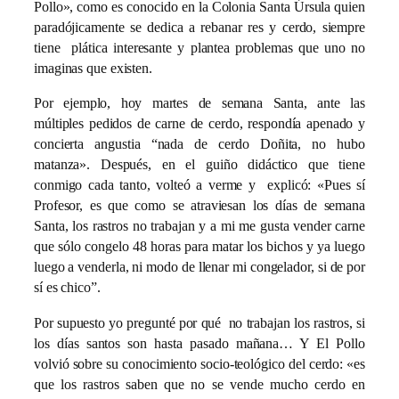
Pollo», como es conocido en la Colonia Santa Úrsula quien
paradójicamente se dedica a rebanar res y cerdo, siempre
tiene plática interesante y plantea problemas que uno no
imaginas que existen.
Por ejemplo, hoy martes de semana Santa, ante las
múltiples pedidos de carne de cerdo, respondía apenado y
concierta angustia “nada de cerdo Doñita, no hubo
matanza». Después, en el guiño didáctico que tiene
conmigo cada tanto, volteó a verme y explicó: «Pues sí
Profesor, es que como se atraviesan los días de semana
Santa, los rastros no trabajan y a mi me gusta vender carne
que sólo congelo 48 horas para matar los bichos y ya luego
luego a venderla, ni modo de llenar mi congelador, si de por
sí es chico”.
Por supuesto yo pregunté por qué no trabajan los rastros, si
los días santos son hasta pasado mañana… Y El Pollo
volvió sobre su conocimiento socio-teológico del cerdo: «es
que los rastros saben que no se vende mucho cerdo en