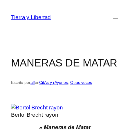
Saltar
al
Tierra y Libertad
contenido
MANERAS DE MATAR
Escrito por
alf
en
CitAs y rAyones
, 
Otras voces
Bertol Brecht rayon
» Maneras de Matar