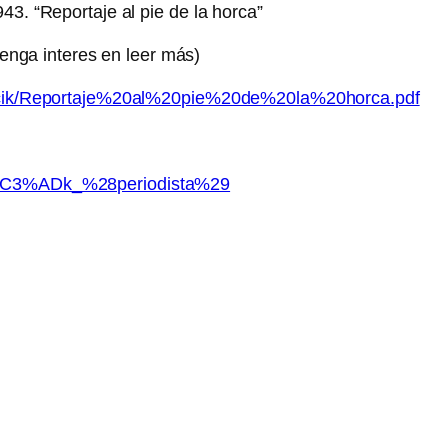
43. “Reportaje al pie de la horca”
 tenga interes en leer más)
0Fucik/Reportaje%20al%20pie%20de%20la%20horca.pdf
8D%C3%ADk_%28periodista%29