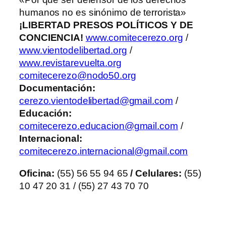
humanos no es sinónimo de terrorista»
¡LIBERTAD PRESOS POLÍTICOS Y DE
CONCIENCIA!
www.comitecerezo.org
/
www.vientodelibertad.org
/
www.revistarevuelta.org
comitecerezo@nodo50.org
Documentación:
cerezo.vientodelibertad@gmail.com
/
Educación:
comitecerezo.educacion@gmail.com
/
Internacional:
comitecerezo.internacional@gmail.com
Oficina:
(55) 56 55 94 65
/ Celulares:
(55)
10 47 20 31 / (55) 27 43 70 70