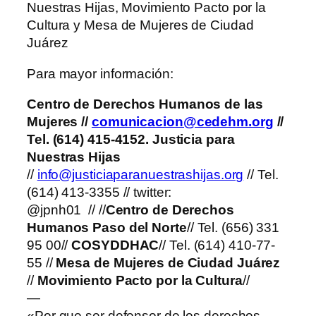
Nuestras Hijas, Movimiento Pacto por la
Cultura y Mesa de Mujeres de Ciudad
Juárez
Para mayor información:
Centro de Derechos Humanos de las
Mujeres
//
comunicacion@cedehm.org
//
Tel. (614) 415-4152. Justicia para
Nuestras Hijas
//
info@justiciaparanuestrashijas.org
// Tel.
(614) 413-3355 // twitter:
@jpnh01 // //
Centro de Derechos
Humanos Paso del Norte
// Tel. (656) 331
95 00//
COSYDDHAC
// Tel. (614) 410-77-
55 //
Mesa de Mujeres de Ciudad Juárez
//
Movimiento Pacto por la Cultura
//
—
«Por que ser defensor de los derechos