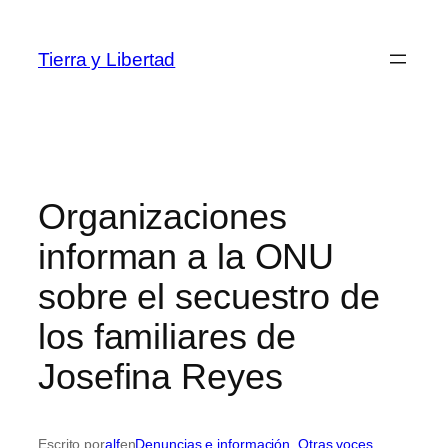
Saltar
al
Tierra y Libertad
contenido
Organizaciones
informan a la ONU
sobre el secuestro de
los familiares de
Josefina Reyes
Escrito por
alf
en
Denuncias e información
, 
Otras voces