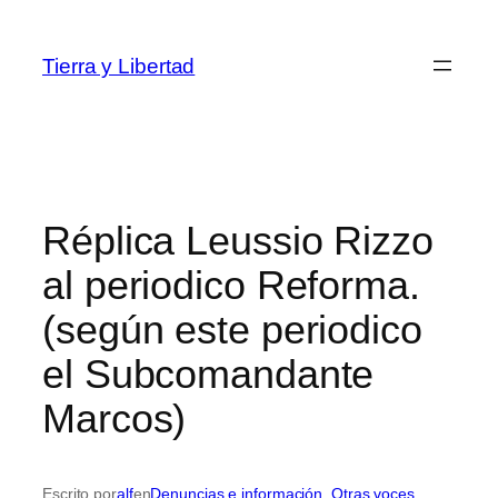
Saltar
al
Tierra y Libertad
contenido
Réplica Leussio Rizzo
al periodico Reforma.
(según este periodico
el Subcomandante
Marcos)
Escrito por
alf
en
Denuncias e información
, 
Otras voces