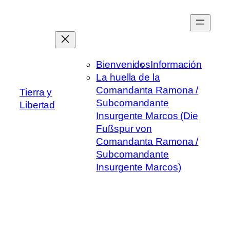
Saltar
al
contenido
Bienvenidos
Información
La huella de la
Comandanta Ramona /
Tierra y
Subcomandante
Libertad
Insurgente Marcos (Die
Fußspur von
Comandanta Ramona /
Subcomandante
Insurgente Marcos)