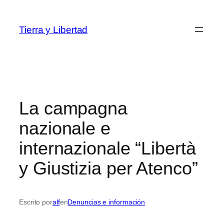
Saltar
al
Tierra y Libertad
contenido
La campagna
nazionale e
internazionale “Libertà
y Giustizia per Atenco”
Escrito por
alf
en
Denuncias e información