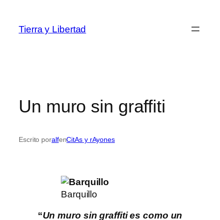
Saltar
al
Tierra y Libertad
contenido
Un muro sin graffiti
Escrito por
alf
en
CitAs y rAyones
Barquillo
“
Un muro sin graffiti es como un