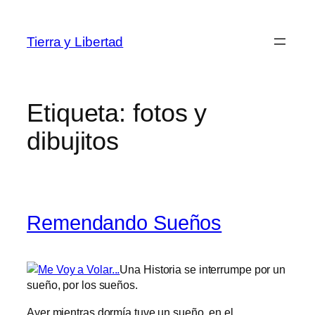
Saltar
al
Tierra y Libertad
contenido
Etiqueta:
fotos y
dibujitos
Remendando Sueños
Una Historia se interrumpe por un
sueño, por los sueños.
Ayer mientras dormía tuve un sueño, en el