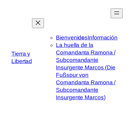
Saltar
al
contenido
Bienvenidos
Información
La huella de la
Comandanta Ramona /
Tierra y
Subcomandante
Libertad
Insurgente Marcos (Die
Fußspur von
Comandanta Ramona /
Subcomandante
Insurgente Marcos)