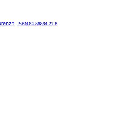
orenzo
.
.
ISBN
84-86864-21-6