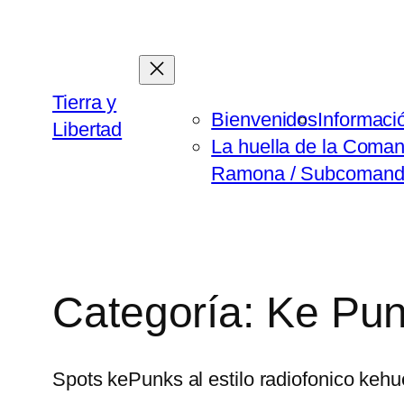
Saltar
al
contenido
Tierra y
Bienvenidos
Informaci
Libertad
La huella de la Coma
Ramona / Subcomanda
Categoría:
Ke Pu
Spots kePunks al estilo radiofonico keh