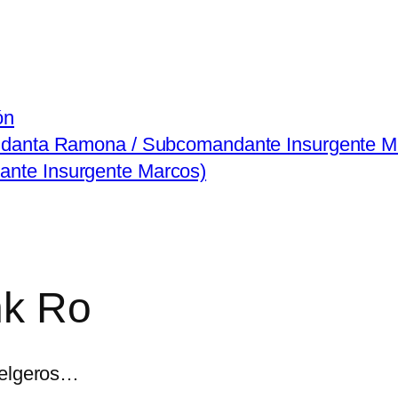
ón
ndanta Ramona / Subcomandante Insurgente M
nte Insurgente Marcos)
nk Ro
uelgeros…