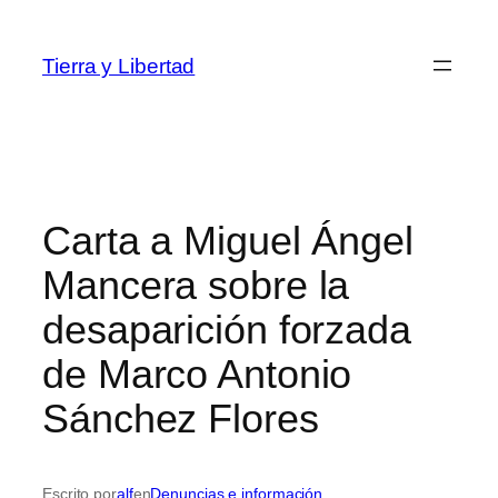
Saltar
al
Tierra y Libertad
contenido
Carta a Miguel Ángel
Mancera sobre la
desaparición forzada
de Marco Antonio
Sánchez Flores
Escrito por
alf
en
Denuncias e información