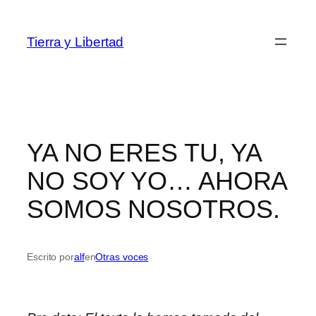
Saltar
al
Tierra y Libertad
contenido
YA NO ERES TU, YA
NO SOY YO… AHORA
SOMOS NOSOTROS.
Escrito por
alf
en
Otras voces