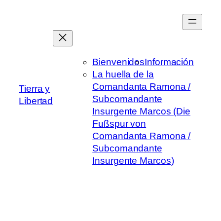
Saltar
al
contenido
Bienvenidos
Información
La huella de la
Comandanta Ramona /
Tierra y
Subcomandante
Libertad
Insurgente Marcos (Die
Fußspur von
Comandanta Ramona /
Subcomandante
Insurgente Marcos)