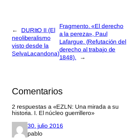
Fragmento. «El derecho
←
DURItO II (El
a la pereza», Paul
neoliberalismo
Lafargue. (Refutación del
visto desde la
derecho al trabajo de
SelvaLacandona)
1848).
→
Comentarios
2 respuestas a «EZLN: Una mirada a su
historia. I. El núcleo guerrillero»
30. julio 2016
pablo