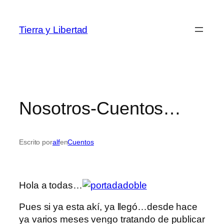
Saltar
al
Tierra y Libertad
contenido
Nosotros-Cuentos…
Escrito por
alf
en
Cuentos
Hola a todas…
Pues si ya esta akí, ya llegó…desde hace
ya varios meses vengo tratando de publicar