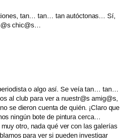
iciones, tan… tan… tan autóctonas… Sí,
a l@s chic@s…
periodista o algo así. Se veía tan… tan…
amos al club para ver a nuestr@s amig@s,
 no se dieron cuenta de quién. ¡Claro que
mos ningún bote de pintura cerca…
muy otro, nada qué ver con las galerías
lamos para ver si pueden investigar