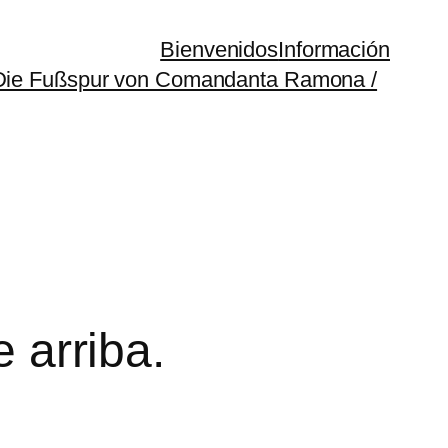
Bienvenidos
Información
(Die Fußspur von Comandanta Ramona /
e arriba.