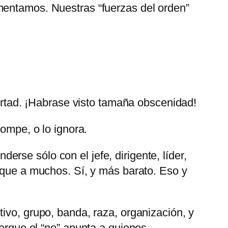
limentamos. Nuestras
fuerzas del orden
bertad. ¡Habrase visto tamaña obscenidad!
rompe, o lo ignora.
rse sólo con el jefe, dirigente, líder,
l que a muchos. Sí, y más barato. Eso y
ivo, grupo, banda, raza, organización, y
Porque el
no
apunta a quienes