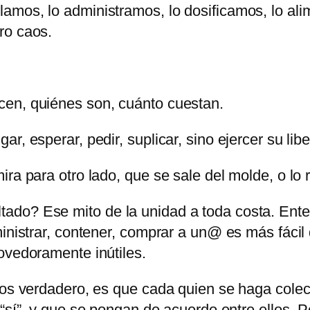
lamos, lo administramos, lo dosificamos, lo a
ro caos.
cen, quiénes son, cuánto cuestan.
r, esperar, pedir, suplicar, sino ejercer su li
ra para otro lado, que se sale del molde, o lo 
o? Ese mito de la unidad a toda costa. Entende
ministrar, contener, comprar a un@ es más fáci
ovedoramente inútiles.
aos verdadero, es que cada quien se haga colect
sí
, y que se pongan de acuerdo entre ellos. 