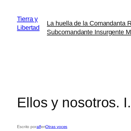
Saltar
al
Tierra y
La huella de la Comandanta
contenido
Libertad
Subcomandante Insurgente M
Ellos y nosotros. I
Escrito por
alf
en
Otras voces