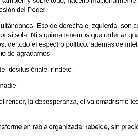
también y sobre todo, hacerlo irracionalmente.
esión del Poder.
cultándonos. Eso de derecha e izquierda, son só
or sí sola. Ni siquiera tenemos que ordenar que
e todo el espectro político, además de intelect
egio de agradarnos.
e, desilusiónate, ríndete.
 nadie.
el rencor, la desesperanza, el valemadrismo teó
sforme en rabia organizada, rebelde, sin preci