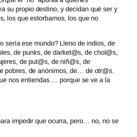
 su propio destino, y decidan qué ser y
s, los que estorbamos, los que no
to sería ese mundo? Lleno de indios, de
eroles, de punks, de darket@s, de chol@s,
ujeres, de put@s, de niñ@s, de
 de pobres, de anónimos, de… de otr@s.
ue nos entiendas…. porque se ve a la
a impedir que ocurra, pero… no, no se