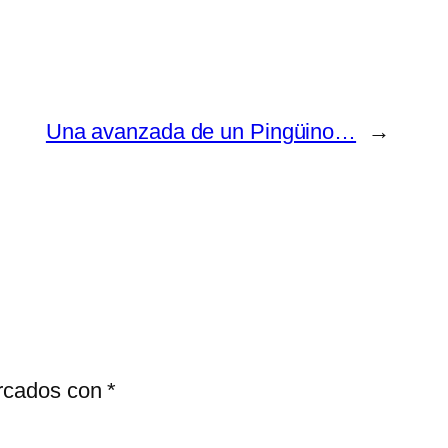
Una avanzada de un Pingüino…
→
arcados con
*