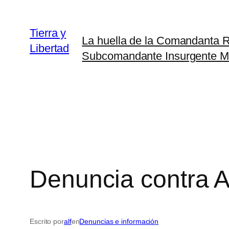
Saltar
al
Tierra y
La huella de la Comandanta
contenido
Libertad
Subcomandante Insurgente M
Denuncia contra A
Escrito por
alf
en
Denuncias e información