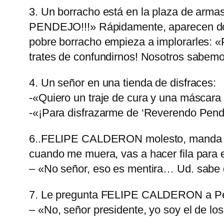
3. Un borracho está en la plaza de 
PENDEJO!!!» Rápidamente, aparecen dos gu
pobre borracho empieza a implorarles: «P
trates de confundirnos! Nosotros sabemo
4. Un señor en una tienda de disfraces:
-«Quiero un traje de cura y una másc
-«¡Para disfrazarme de ‘Reverendo Pend
6..FELIPE CALDERON molesto, manda llam
cuando me muera, vas a hacer fila para 
– «No señor, eso es mentira… Ud. sabe 
7. Le pregunta FELIPE CALDERON a Pepi
– «No, señor presidente, yo soy el de lo