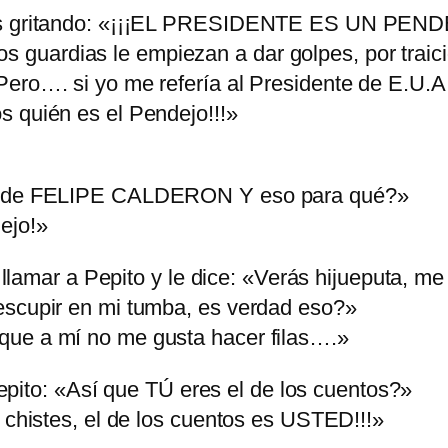
armas gritando: «¡¡¡EL PRESIDENTE ES UN P
ardias le empiezan a dar golpes, por traición a
ero…. si yo me refería al Presidente de E.U.A.
s quién es el Pendejo!!!»
ara de FELIPE CALDERON Y eso para qué?»
ejo!»
ar a Pepito y le dice: «Verás hijueputa, me e
escupir en mi tumba, es verdad eso?»
que a mí no me gusta hacer filas….»
to: «Así que TÚ eres el de los cuentos?»
s chistes, el de los cuentos es USTED!!!»