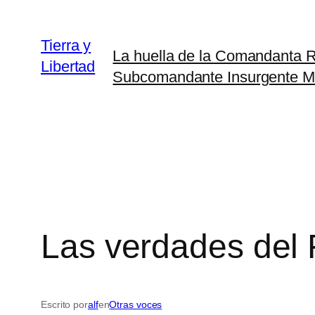
Saltar
al
Tierra y
La huella de la Comandanta
contenido
Libertad
Subcomandante Insurgente M
Las verdades del 
Escrito por
alf
en
Otras voces