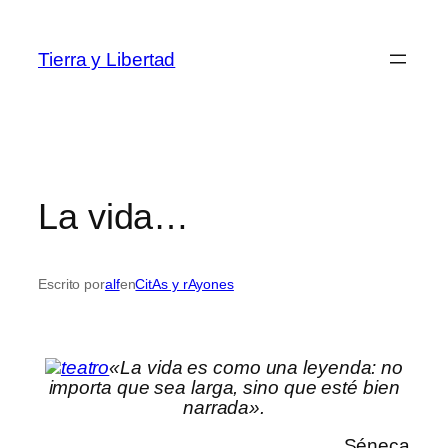
Saltar
al
Tierra y Libertad
contenido
La vida…
Escrito por
alf
en
CitAs y rAyones
«La vida es como una leyenda: no
importa que sea larga, sino que esté bien
narrada».
Séneca