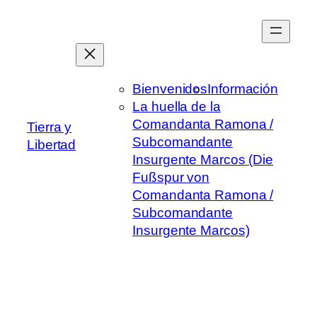
Saltar
al
contenido
Bienvenidos
Información
La huella de la
Comandanta Ramona /
Tierra y
Subcomandante
Libertad
Insurgente Marcos (Die
Fußspur von
Comandanta Ramona /
Subcomandante
Insurgente Marcos)