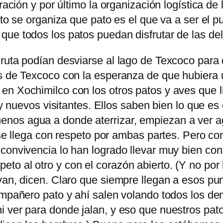
gración y por último la organización logística d
nto se organiza que pato es el que va a ser el p
ue todos los patos puedan disfrutar de las deli
ruta podían desviarse al lago de Texcoco para 
s de Texcoco con la esperanza de que hubiera u
en Xochimilco con los otros patos y aves que l
s y nuevos visitantes. Ellos saben bien lo que e
nos agua a donde aterrizar, empiezan a ver ag
o se llega con respeto por ambas partes. Pero co
onvivencia lo han logrado llevar muy bien con lo
o al otro y con el corazón abierto. (Y no por l
van, dicen. Claro que siempre llegan a esos pun
compañero pato y ahí salen volando todos los d
i ver para donde jalan, y eso que nuestros pat