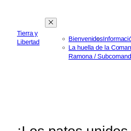
Saltar
al
contenido
Tierra y
Bienvenidos
Informaci
Libertad
La huella de la Coma
Ramona / Subcomanda