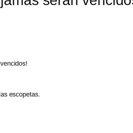
 jamás serán vencido
 vencidos!
las escopetas.