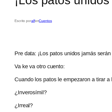
¡Los patos unidos
Escrito por
alf
en
Cuentos
Pre data: ¡Los patos unidos jamás serán
Va ke va otro cuento:
Cuando los patos le empezaron a tirar a 
¿Inverosímil?
¿Irreal?