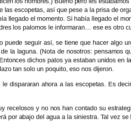
 dicen los hombres.) Bueno pero les estábamos
e las escopetas, así que pese a la prisa de orga
abía llegado el momento. Si había llegado el 
adres los palomos le informaran… ese es otro c
 puede seguir así, se tiene que hacer algo u
de la laguna. (Nota de nosotros: pensamos qu
 Entonces dichos patos ya estaban unidos en l
azo tan solo un poquito, eso nos dijeron.
 le dispararan ahora a las escopetas. Es deci
y recelosos y no nos han contado su estrategi
por abajo del agua a la siniestra. Tal vez se 