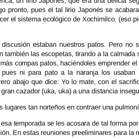
rica, un lirio Japonés, que era una delicia 
o pronto, pues el tal lirio Japonés se acabara 
cer el sistema ecológico de Xochimilco. (eso p
discusión estaban nuestros patos. Pero no 
n también las escopetas, tirando a la calmada
s más compas patos, haciéndoles emprender el
, pues ni para pato a la naranja los usaban
ero abajo que dice: Yo lo mate, con el sacri
 gran cazador (uka, uka) a una distancia insegu
s lugares tan norteños en contraer una pulmoní
esa temporada se les acosara de tal forma por 
ción. En estas reuniones preeliminares para la 