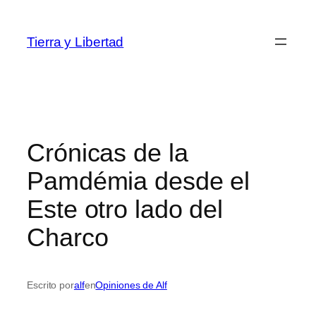
Saltar
al
Tierra y Libertad
contenido
Crónicas de la
Pamdémia desde el
Este otro lado del
Charco
Escrito por
alf
en
Opiniones de Alf