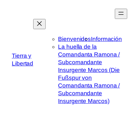
Saltar
al
contenido
Bienvenidos
Información
La huella de la
Comandanta Ramona /
Tierra y
Subcomandante
Libertad
Insurgente Marcos (Die
Fußspur von
Comandanta Ramona /
Subcomandante
Insurgente Marcos)