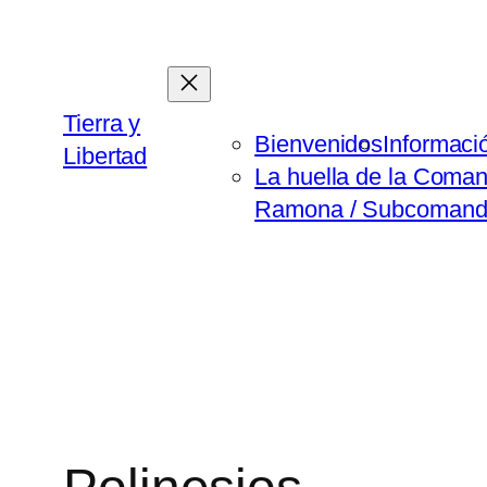
Saltar
al
contenido
Tierra y
Bienvenidos
Informaci
Libertad
La huella de la Coma
Ramona / Subcomanda