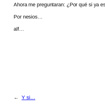
Ahora me preguntaran: ¿Por qué si ya es
Por nesios…
alf…
←
Y si…