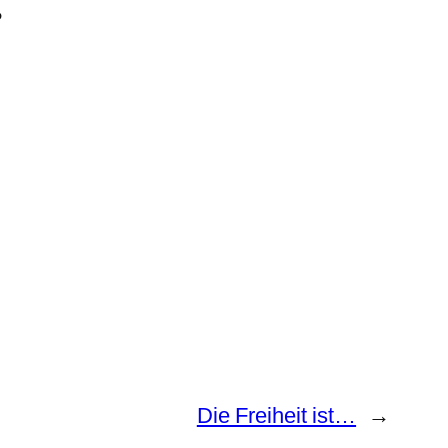
?
Die Freiheit ist…
→